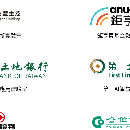
創新實驗室
鉅亨買基金
I應用實驗室
第一AI智