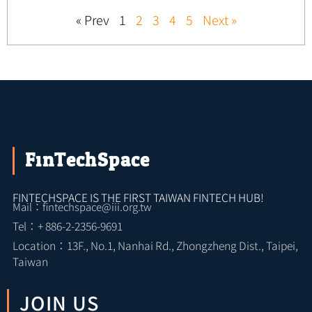
« Prev
1
2
3
4
5
Next »
FinTechSpace
FINTECHSPACE IS THE FIRST TAIWAN FINTECH HUB!
Mail：fintechspace@iii.org.tw
Tel：+ 886-2-2356-9691
Location：13F., No.1, Nanhai Rd., Zhongzheng Dist., Taipei,
Taiwan
JOIN US