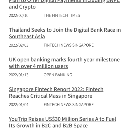
and Crypto
2022/02/10
THE FINTECH TIMES
Thailand Seeks to Join the Digital Bank Race in
Southeast Asia
2022/02/03
FINTECH NEWS SINGAPORE
UK open banking marks fourth year milestone
with over 4 million users
2022/01/13
OPEN BANKING
Singapore Fintech Report 2022: Fintech
Reaches Critical Mass in Singapore
2022/01/04
FINTECH NEWS SINGAPORE
YouTrip Raises US$30 Million Series A to Fuel
Its Growth in B2C and B2B Space