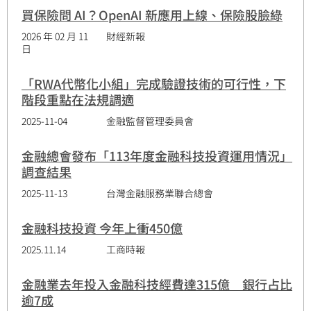
買保險問 AI？OpenAI 新應用上線、保險股臉綠
2026 年 02 月 11
財經新報
日
「RWA代幣化小組」完成驗證技術的可行性，下
階段重點在法規調適
2025-11-04
金融監督管理委員會
金融總會發布「113年度金融科技投資運用情況」
調查結果
2025-11-13
台灣金融服務業聯合總會
金融科技投資 今年上衝450億
2025.11.14
工商時報
金融業去年投入金融科技經費達315億 銀行占比
逾7成