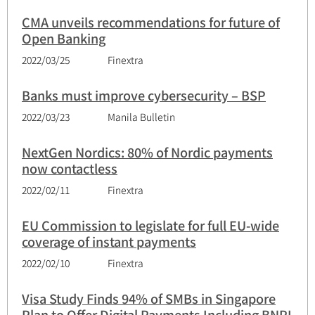
CMA unveils recommendations for future of
Open Banking
2022/03/25
Finextra
Banks must improve cybersecurity – BSP
2022/03/23
Manila Bulletin
NextGen Nordics: 80% of Nordic payments
now contactless
2022/02/11
Finextra
EU Commission to legislate for full EU-wide
coverage of instant payments
2022/02/10
Finextra
Visa Study Finds 94% of SMBs in Singapore
Plan to Offer Digital Payments Including BNPL