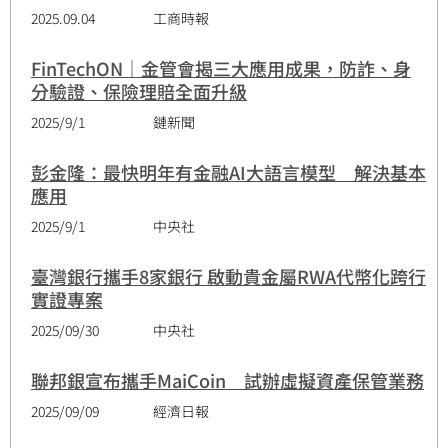
2025.09.04
工商時報
FinTechON｜金管會揭三大應用成果，防詐、身
分驗證、保險理賠全面升級
2025/9/1
鏈新聞
彭金隆：最快明年有金融AI大語言模型 解決基本
應用
2025/9/1
中央社
臺灣銀行攜手8家銀行 啟動貴金屬RWA代幣化跨行
實證專案
2025/09/30
中央社
聯邦銀宣布攜手MaiCoin 試辦虛擬資產保管業務
2025/09/09
經濟日報