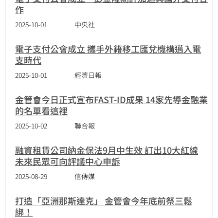
作
2025-10-01
中央社
電子支付公會成立 攜手外籍移工匯兌機構邁入電
支時代
2025-10-01
經濟日報
金管會今日正式宣布FAST-ID成果 14家先導金融業
的名單看這裡
2025-10-02
聯合報
融資租賃公司納金保法9月中生效 訂出10大紅線
未來民眾可向評議中心申訴
2025-08-29
信傳媒
打造「亞洲那斯達克」 金管會今年底前祭三鬆
綁！