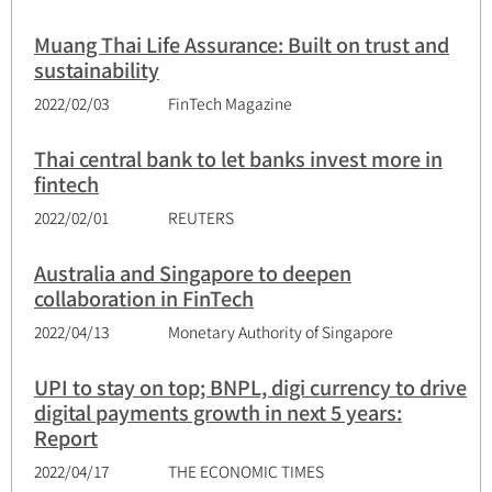
Muang Thai Life Assurance: Built on trust and
sustainability
2022/02/03
FinTech Magazine
Thai central bank to let banks invest more in
fintech
2022/02/01
REUTERS
Australia and Singapore to deepen
collaboration in FinTech
2022/04/13
Monetary Authority of Singapore
UPI to stay on top; BNPL, digi currency to drive
digital payments growth in next 5 years:
Report
2022/04/17
THE ECONOMIC TIMES