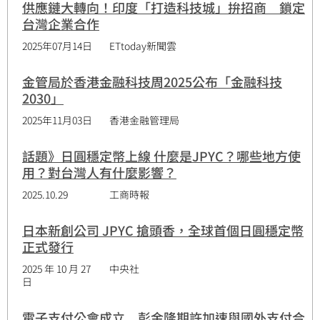
供應鏈大轉向！印度「打造科技城」拚招商 鎖定
台灣企業合作
2025年07月14日
ETtoday新聞雲
金管局於香港金融科技周2025公布「金融科技
2030」
2025年11月03日
香港金融管理局
話題》日圓穩定幣上線 什麼是JPYC？哪些地方使
用？對台灣人有什麼影響？
2025.10.29
工商時報
日本新創公司 JPYC 搶頭香，全球首個日圓穩定幣
正式發行
2025 年 10 月 27
中央社
日
電子支付公會成立 彭金隆期許加速與國外支付合