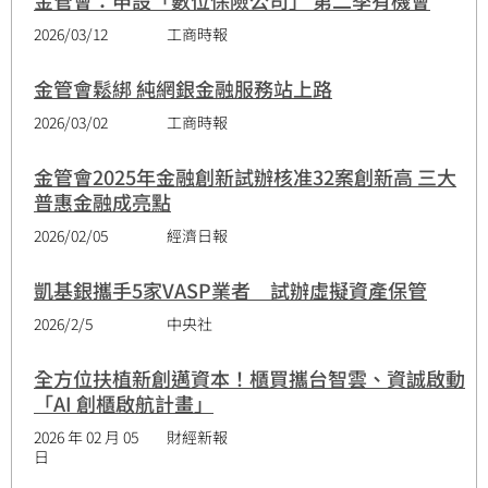
金管會：申設「數位保險公司」 第二季有機會
2026/03/12
工商時報
金管會鬆綁 純網銀金融服務站上路
2026/03/02
工商時報
金管會2025年金融創新試辦核准32案創新高 三大
普惠金融成亮點
2026/02/05
經濟日報
凱基銀攜手5家VASP業者 試辦虛擬資產保管
2026/2/5
中央社
全方位扶植新創邁資本！櫃買攜台智雲、資誠啟動
「AI 創櫃啟航計畫」
2026 年 02 月 05
財經新報
日