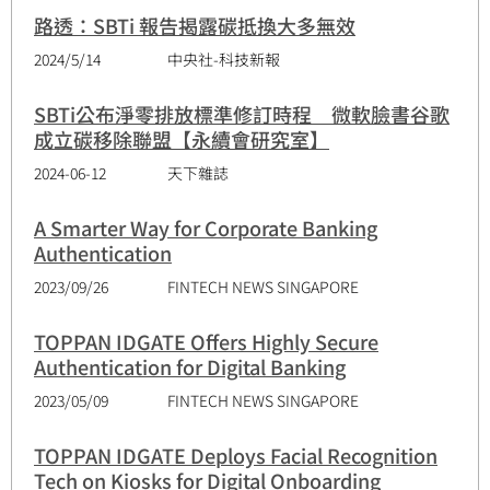
路透：SBTi 報告揭露碳抵換大多無效
2024/5/14
中央社-科技新報
SBTi公布淨零排放標準修訂時程 微軟臉書谷歌
成立碳移除聯盟【永續會研究室】
2024-06-12
天下雜誌
A Smarter Way for Corporate Banking
Authentication
2023/09/26
FINTECH NEWS SINGAPORE
TOPPAN IDGATE Offers Highly Secure
Authentication for Digital Banking
2023/05/09
FINTECH NEWS SINGAPORE
TOPPAN IDGATE Deploys Facial Recognition
Tech on Kiosks for Digital Onboarding