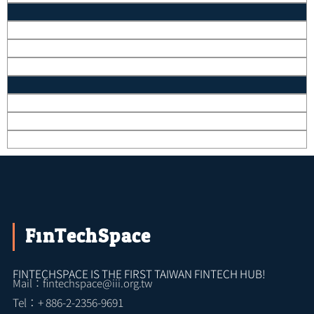
FinTechSpace
FINTECHSPACE IS THE FIRST TAIWAN FINTECH HUB!
Mail：fintechspace@iii.org.tw
Tel：+ 886-2-2356-9691