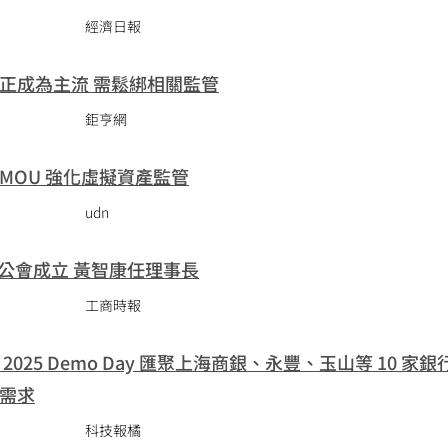
經濟日報
正成為主流 需鬆綁相關監管
鉅亨網
MOU 強化虛擬資產監管
udn
台公會成立 黃智康任理事長
工商時報
025 Demo Day 匯聚上海商銀、永豐、玉山等 10 家銀
需求
科技報橘