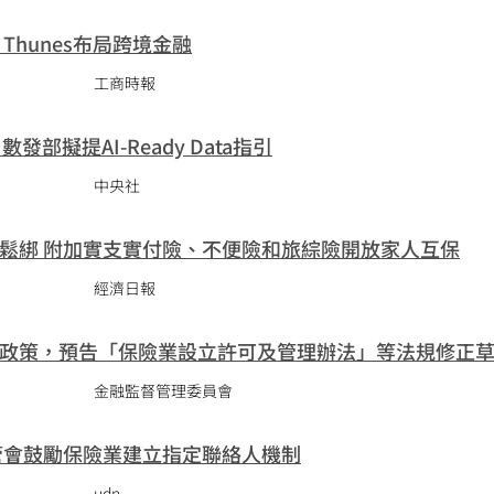
Thunes布局跨境金融
工商時報
發部擬提AI-Ready Data指引
中央社
鬆綁 附加實支實付險、不便險和旅綜險開放家人互保
經濟日報
政策，預告「保險業設立許可及管理辦法」等法規修正
金融監督管理委員會
管會鼓勵保險業建立指定聯絡人機制
udn