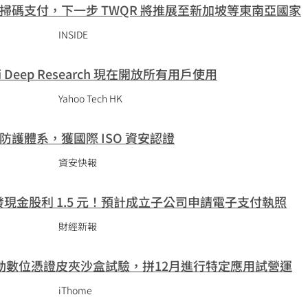
掃碼支付，下一步 TWQR 將推展至新加坡等東南亞國家
INSIDE
ini Deep Research 現在開放所有用戶使用
Yahoo Tech HK
護體系，獲國際 ISO 資安認證
資安快報
議配發現金股利 1.5 元！預計成立子公司申請電子支付執照
財經新報
動數位憑證皮夾沙盒試驗，拼12月進行特定應用試營運
iThome