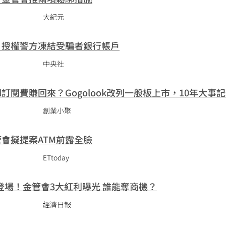
大紀元
 授權警方凍結受騙者銀行帳戶
中央社
all訂閱費賺回來？Gogolook改列一般板上市，10年大事
創業小聚
管會擬提案ATM前露全臉
ETtoday
登場！金管會3大紅利曝光 誰能奪商機？
經濟日報