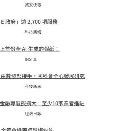
資安快報
 政府」逾 2,700 項服務
科技新報
首份全 AI 生成的報紙！
INSIDE
本法由數發部接手，國科會全心發展研究
科技新報
金融專區擬擴大 至少10家業者進駐
經濟日報
 金管會推兩項鬆綁措施