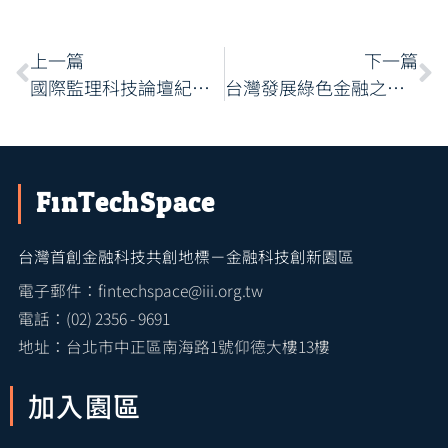
上一篇
下一篇
國際監理科技論壇紀實與心得 #REGTECHEDGENOBORDERS | FINANCIAL CRIME SOLUTIONS
台灣發展綠色金融之產業趨勢
FinTechSpace
台灣首創金融科技共創地標－金融科技創新園區
電子郵件：fintechspace@iii.org.tw
電話：(02) 2356 - 9691
地址：台北市中正區南海路1號仰德大樓13樓
加入園區