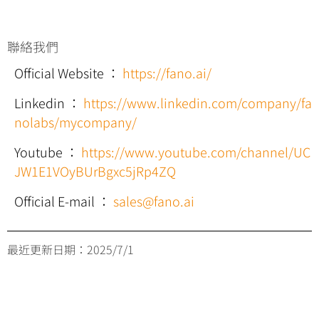
聯絡我們
Official Website
：
https://fano.ai/
Linkedin
：
https://www.linkedin.com/company/fa
nolabs/mycompany/
Youtube
：
https://www.youtube.com/channel/UC
JW1E1VOyBUrBgxc5jRp4ZQ
Official E-mail
：
sales@fano.ai
最近更新日期：
2025/7/1