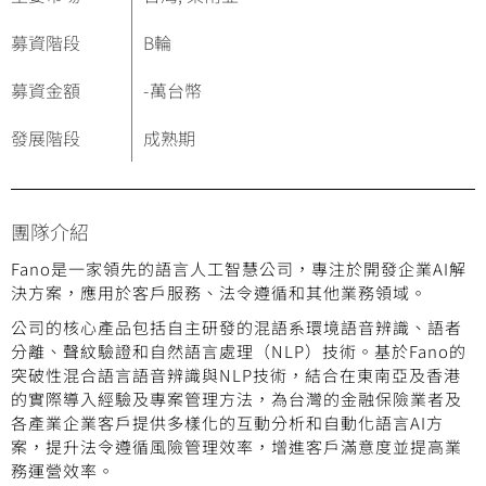
募資階段
B輪
募資金額
-
萬台幣
發展階段
成熟期
團隊介紹
Fano是一家領先的語言人工智慧公司，專注於開發企業AI解
決方案，應用於客戶服務、法令遵循和其他業務領域。
公司的核心產品包括自主研發的混語系環境語音辨識、語者
分離、聲紋驗證和自然語言處理（NLP）技術。基於Fano的
突破性混合語言語音辨識與NLP技術，結合在東南亞及香港
的實際導入經驗及專案管理方法，為台灣的金融保險業者及
各產業企業客戶提供多樣化的互動分析和自動化語言AI方
案，提升法令遵循風險管理效率，增進客戶滿意度並提高業
務運營效率。