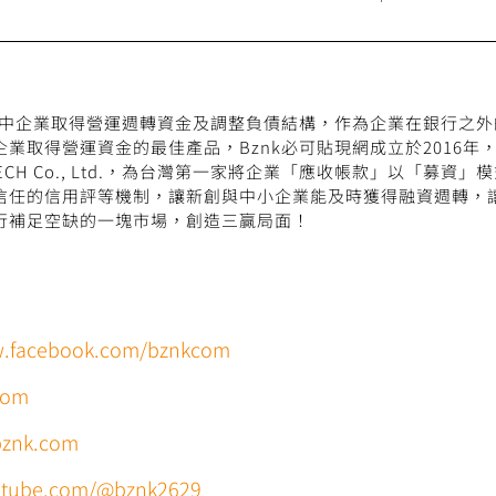
成長中企業取得營運週轉資金及調整負債結構，作為企業在銀行之
業取得營運資金的最佳產品，Bznk必可貼現網成立於2016年
NTECH Co., Ltd.，為台灣第一家將企業「應收帳款」以「募
信任的信用評等機制，讓新創與中小企業能及時獲得融資週轉，
行補足空缺的一塊市場，創造三贏局面！
w.facebook.com/bznkcom
com
bznk.com
outube.com/@bznk2629