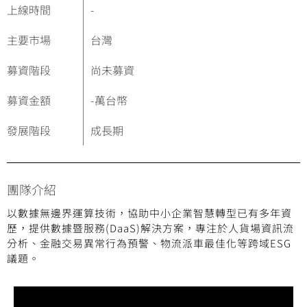
上線時間
-
主要市場
台灣
募資階段
尚未募資
募資金額
-
萬台幣
發展階段
成長期
團隊介紹
以數據無邊界運算技術，協助中小企業智慧轉型已有多年資
歷，提供數據暨服務(DaaS)解決方案，專注於人貨場資訊流
分析、金融交易異常行為預警、物流派車最佳化等跨域ESG
議題。