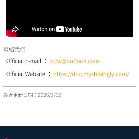
聯絡我們
Official E-mail
：
tc.tw@outlook.com
Official Website
：
https://drtc.mystrikingly.com/
最近更新日期：
2026/1/12