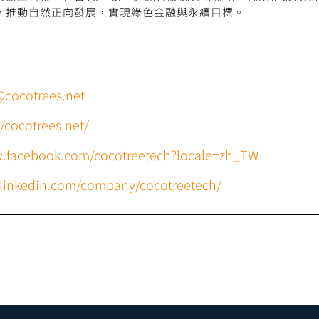
，推動自然正向發展，實現綠色金融與永續目標。
@cocotrees.net
//cocotrees.net/
w.facebook.com/cocotreetech?locale=zh_TW
.linkedin.com/company/cocotreetech/