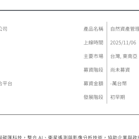
公司
產品名稱
自然資產管
上線時間
2025/11/06
主要市場
台灣, 東南亞
募資階段
尚未募資
合平台
募資金額
-
萬台幣
發展階段
初早期
與碳匯科技，整合 AI、衛星遙測與影像分析技術，協助企業與